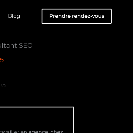
Blog
Prendre rendez-vous
ltant SEO
25
res
availler en
agence
,
chez