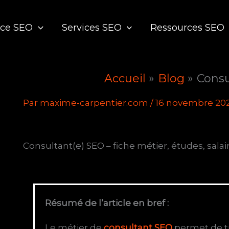
nce SEO
Services SEO
Ressources SEO
Accueil
Blog
Consu
Par
maxime-carpentier.com
/
16 novembre 20
Consultant(e) SEO – fiche métier, études, salai
Résumé de l’article en bref :
Le métier de
consultant SEO
permet de tr